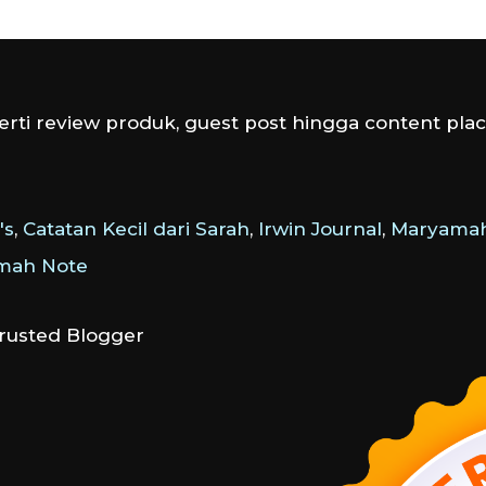
rti review produk, guest post hingga content plac
's
,
Catatan Kecil dari Sarah
,
Irwin Journal
,
Maryamah
amah Note