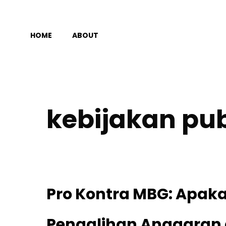
Langsung
ke
HOME
ABOUT
isi
kebijakan pub
Pro Kontra MBG: Apak
Pengalihan Anggaran d