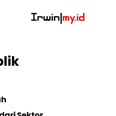
lik
ah
ari Sektor