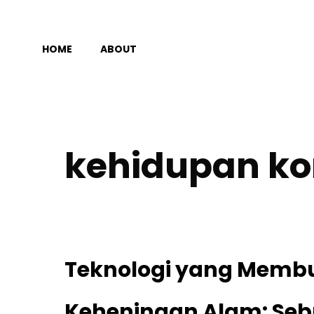
Langsung
ke
HOME
ABOUT
isi
kehidupan k
Teknologi yang Memb
Keheningan Alam: Sebu