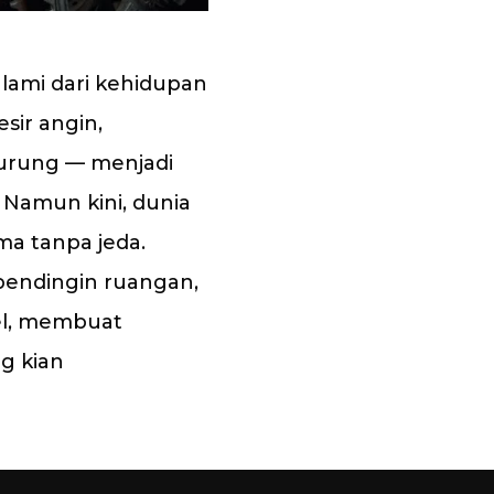
lami dari kehidupan
sir angin,
burung — menjadi
 Namun kini, dunia
a tanpa jeda.
pendingin ruangan,
sel, membuat
g kian