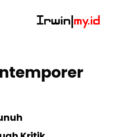
ontemporer
unuh
ah Kritik