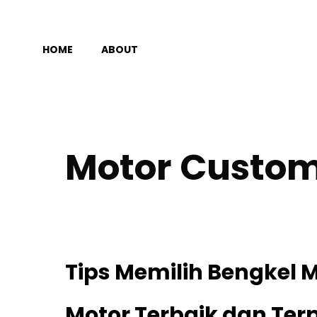
Langsung
ke
HOME
ABOUT
isi
Motor Custo
Tips Memilih Bengkel M
Motor Terbaik dan Ter