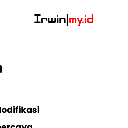
m
odifikasi
percaya