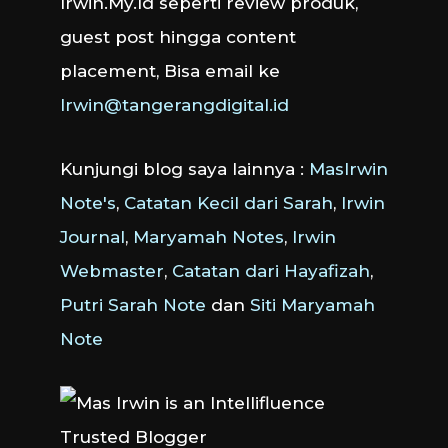
Irwin.My.Id seperti review produk,
guest post hingga content
placement, Bisa email ke
Irwin@tangerangdigital.id
Kunjungi blog saya lainnya :
MasIrwin
Note's
,
Catatan Kecil dari Sarah
,
Irwin
Journal
,
Maryamah Notes
,
Irwin
Webmaster
,
Catatan dari Hayafizah
,
Putri Sarah Note
dan
Siti Maryamah
Note