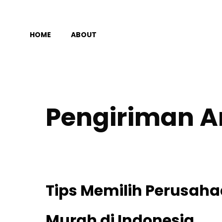
Langsung
ke
HOME
ABOUT
isi
Pengiriman 
Tips Memilih Perusaha
Murah di Indonesia