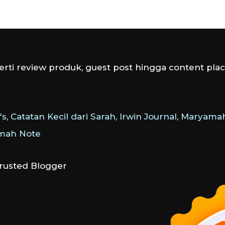
rti review produk, guest post hingga content plac
's
,
Catatan Kecil dari Sarah
,
Irwin Journal
,
Maryamah
amah Note