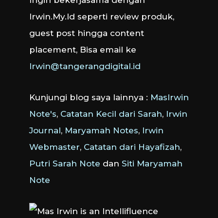
Ingin bekerjasama dengan
Irwin.My.Id seperti review produk,
guest post hingga content
placement, Bisa email ke
Irwin@tangerangdigital.id
Kunjungi blog saya lainnya :
MasIrwin
Note's
,
Catatan Kecil dari Sarah
,
Irwin
Journal
,
Maryamah Notes
,
Irwin
Webmaster
,
Catatan dari Hayafizah
,
Putri Sarah Note
dan
Siti Maryamah
Note