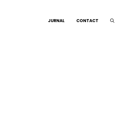
JURNAL
CONTACT