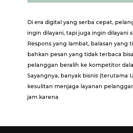
Di era digital yang serba cepat, pela
ingin dilayani, tapi juga ingin dilayan
Respons yang lambat, balasan yang ti
bahkan pesan yang tidak terbaca bi
pelanggan beralih ke kompetitor dal
Sayangnya, banyak bisnis (terutama
kesulitan menjaga layanan pelanggan 
jam karena