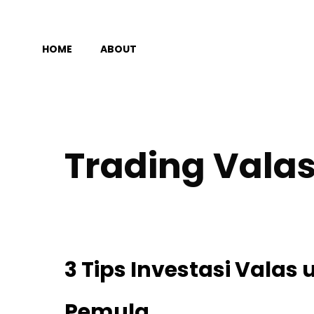
Langsung
ke
HOME
ABOUT
isi
Trading Vala
3 Tips Investasi Valas
Pemula