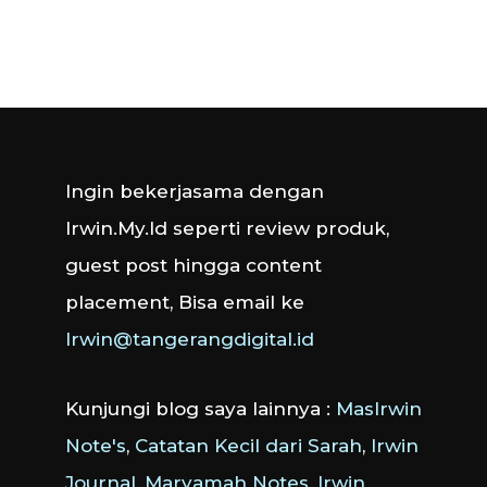
Ingin bekerjasama dengan
Irwin.My.Id seperti review produk,
guest post hingga content
placement, Bisa email ke
Irwin@tangerangdigital.id
Kunjungi blog saya lainnya :
MasIrwin
Note's
,
Catatan Kecil dari Sarah
,
Irwin
Journal
,
Maryamah Notes
,
Irwin