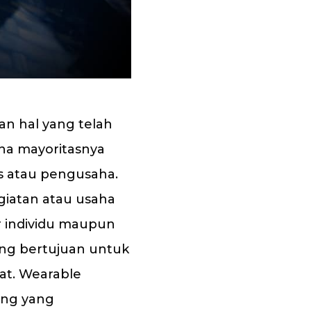
n hal yang telah
na mayoritasnya
tis atau pengusaha.
giatan atau usaha
 individu maupun
ng bertujuan untuk
at. Wearable
ang yang