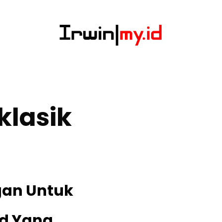
 klasik
gan Untuk
nd Yang