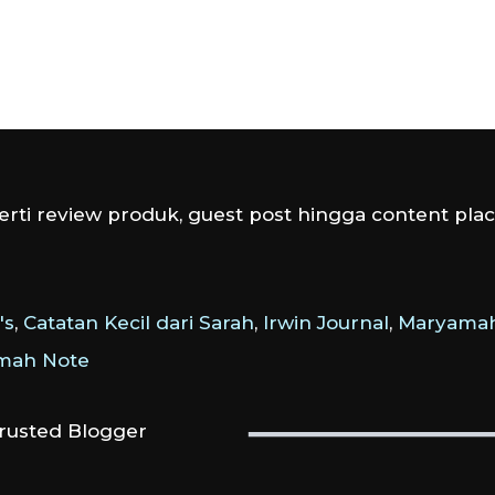
rti review produk, guest post hingga content plac
's
,
Catatan Kecil dari Sarah
,
Irwin Journal
,
Maryamah
amah Note