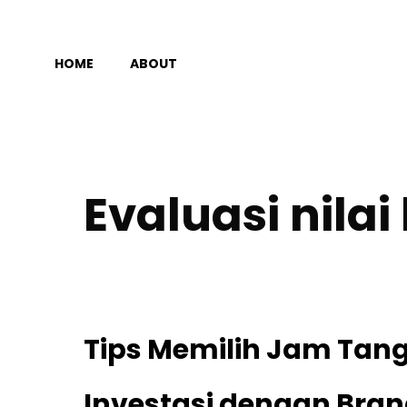
Langsung
ke
HOME
ABOUT
isi
Evaluasi nilai
Tips Memilih Jam Tan
Investasi dengan Bra