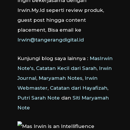
Ingin bekerjasama dengan
Irwin.My.Id seperti review produk,
guest post hingga content
placement, Bisa email ke
Irwin@tangerangdigital.id
Kunjungi blog saya lainnya :
MasIrwin
Note's
,
Catatan Kecil dari Sarah
,
Irwin
Journal
,
Maryamah Notes
,
Irwin
Webmaster
,
Catatan dari Hayafizah
,
Putri Sarah Note
dan
Siti Maryamah
Note