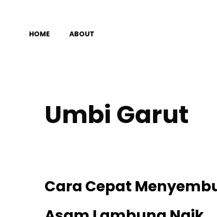
Langsung
ke
HOME
ABOUT
isi
Umbi Garut
Cara Cepat Menyemb
Asam Lambung Naik