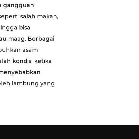
an gangguan
seperti salah makan,
ingga bisa
au maag. Berbagai
mbuhkan asam
ah kondisi ketika
 menyebabkan
oleh lambung yang