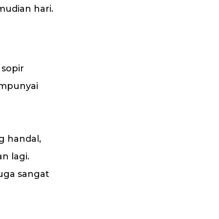
udian hari.
sopir
empunyai
g handal,
n lagi.
uga sangat