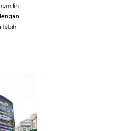
memilih
 dengan
 lebih