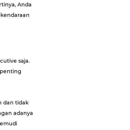
tinya, Anda
n kendaraan
utive saja.
 penting
n dan tidak
engan adanya
gemudi