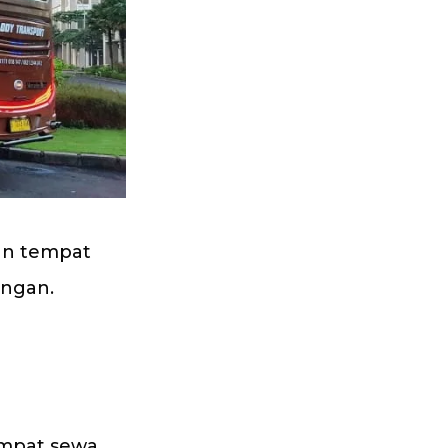
han tempat
angan.
empat sewa