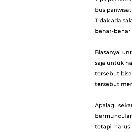
bus pariwisat
Tidak ada sa
benar-benar 
Biasanya, un
saja untuk h
tersebut bi
tersebut men
Apalagi, sek
bermunculan 
tetapi, harus