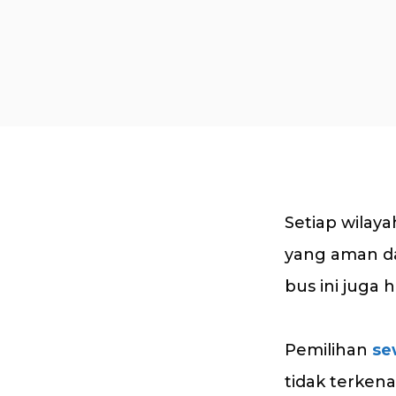
Setiap wilay
yang aman da
bus ini juga 
Pemilihan
se
tidak terkena