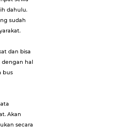
ih dahulu.
ang sudah
yarakat.
at dan bisa
, dengan hal
a bus
sata
at. Akan
akukan secara