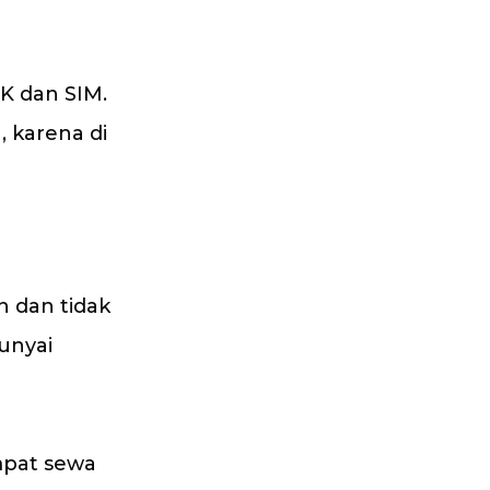
K dan SIM.
 karena di
n dan tidak
punyai
mpat sewa