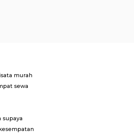
isata murah
empat sewa
n supaya
a kesempatan