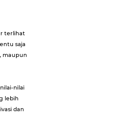
 terlihat
tentu saja
it, maupun
lai-nilai
g lebih
ivasi dan