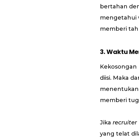
bertahan den
mengetahui 
memberi ta
3.
Waktu Me
Kekosongan 
diisi. Maka 
menentukan t
memberi tuga
Jika
recruiter
yang telat d