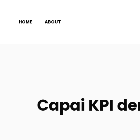
Langsung
ke
HOME
ABOUT
isi
Capai KPI de