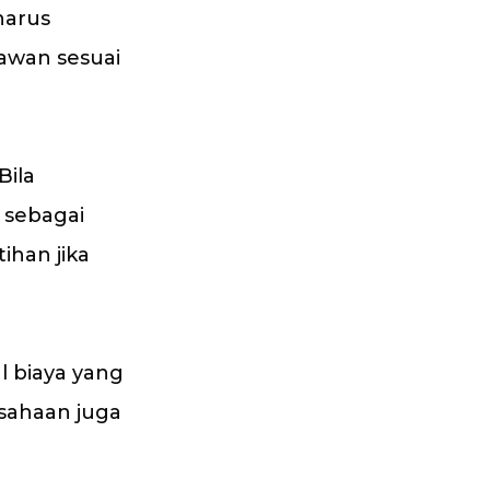
harus
awan sesuai
Bila
 sebagai
han jika
l biaya yang
sahaan juga