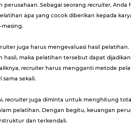
n perusahaan. Sebagai seorang
recruiter
, Anda 
atihan apa yang cocok diberikan kepada kary
g-masing.
ecruiter juga harus mengevaluasi hasil pelatihan. 
asil, maka pelatihan tersebut dapat dijadikan
aliknya,
recruiter
harus mengganti metode pelati
l sama sekali.
i,
recruiter
juga diminta untuk menghitung tota
alam pelatihan. Dengan begitu, keuangan peru
rstruktur dan terkendali.