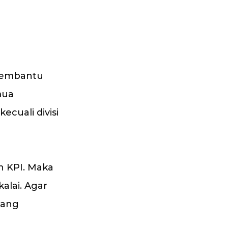
membantu
mua
ecuali divisi
 KPI. Maka
kalai. Agar
ang