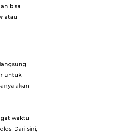
an bisa
er
atau
 langsung
or untuk
sanya akan
ggat waktu
los. Dari sini,