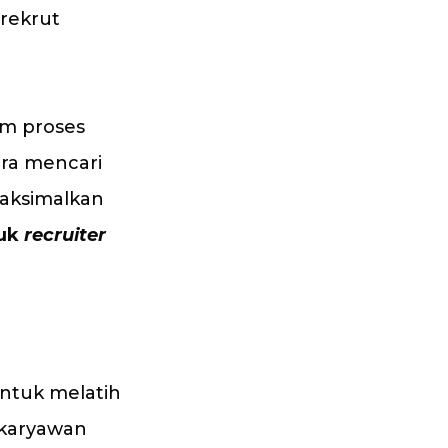
rekrut
am proses
ra mencari
maksimalkan
uk
recruiter
ntuk melatih
 karyawan