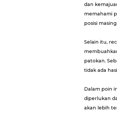
dan kemajua
memahami pel
posisi masin
Selain itu, r
membuahkan h
patokan. Seb
tidak ada hasi
Dalam poin in
diperlukan d
akan lebih te