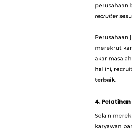
perusahaan b
recruiter
sesu
Perusahaan j
merekrut kar
akar masalah
hal ini, rec
terbaik
.
4.
Pelatihan
Selain merek
karyawan bar