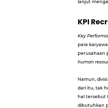
lanjut menge
KPI Recr
Key Performa
para karyaw
perusahaan pa
human
resou
Namun, divis
dari itu, tak 
hal tersebut 
dibutuhkan 