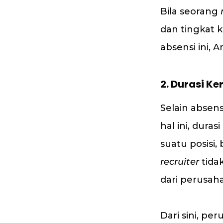
Bila seorang
dan tingkat 
absensi ini,
2.
Durasi Ker
Selain absens
hal ini, dur
suatu posisi,
recruiter
tida
dari perusah
Dari sini, p