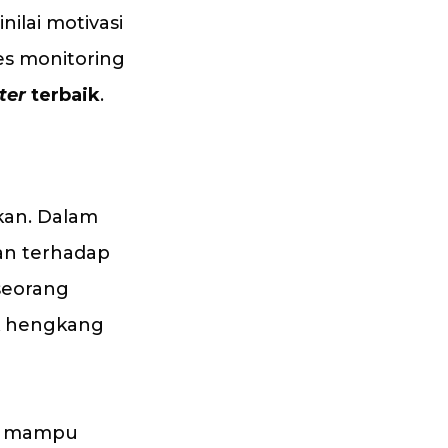
ilai motivasi
es monitoring
ter
terbaik
.
gkan. Dalam
wan terhadap
 seorang
k hengkang
mampu