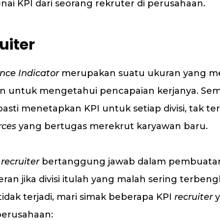
nai KPI dari seorang rekruter di perusahaan.
uiter
nce Indicator
merupakan suatu ukuran yang 
an untuk mengetahui pencapaian kerjanya. Se
sti menetapkan KPI untuk setiap divisi, tak terk
rces
yang bertugas merekrut karyawan baru.
i
recruiter
bertanggung jawab dalam pembuatan
heran jika divisi itulah yang malah sering terbeng
tidak terjadi, mari simak beberapa KPI
recruiter
y
perusahaan: